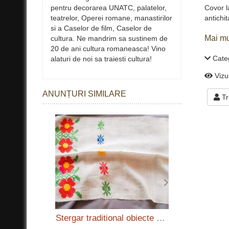
Covor l
pentru decorarea UNATC, palatelor,
antichi
teatrelor, Operei romane, manastirilor
si a Caselor de film, Caselor de
Mai mu
cultura. Ne mandrim sa sustinem de
20 de ani cultura romaneasca! Vino
Categ
alaturi de noi sa traiesti cultura!
Vizu
ANUNȚURI SIMILARE
Tr
349
Stergar traditional obiecte de epoca decoratiuni antice retro antichitati