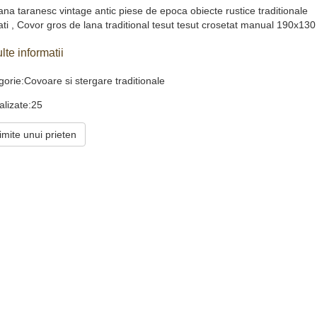
ana taranesc vintage antic piese de epoca obiecte rustice traditionale
tati , Covor gros de lana traditional tesut tesut crosetat manual 190x130
lte informatii
orie:Covoare si stergare traditionale
alizate:25
imite unui prieten
Stergar traditional obiecte de epoca decoratiuni antice retro antichitati
Stergar traditional obiecte de epoca decoratiuni antice retro antichitati
.00 Lei
299.00 Lei