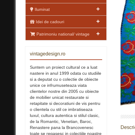
Iluminat
Idei de cadouri
Patrimoniu national/ vintage
vintagedesign.ro
Suntem un proiect cultural ce a luat
nastere in anul 1999 odata cu studiile
si a deputat cu o colectie de obiecte
unice ce infrumuseteaza viata
clientelor nostre din 2005 cu obiecte
de mobilier unicat restaurate si
retapitate si decoratiuni de vis pentru
o clientela cu stil ce imbratiseaza
luxul, cultura autentica si stilul clasic,
de la Romantic, Venetian, Baroc,
Descri
Renastere pana la Brancovenesc
toate se regasesc in colectiile noastre