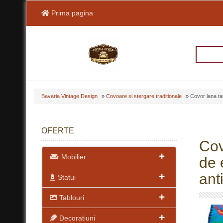
Prima pagina
Bavaria Vintage Design
»
Covoare si stergare traditionale
»
Covor lana tar
OFERTE
Cov
Mobilier
de 
anti
Statui
Tablouri
Decoratiuni