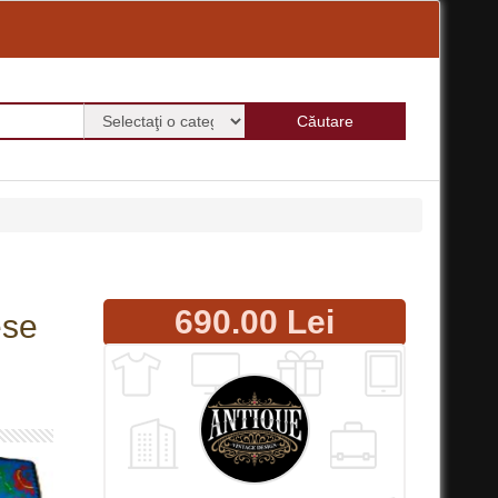
690.00 Lei
ese